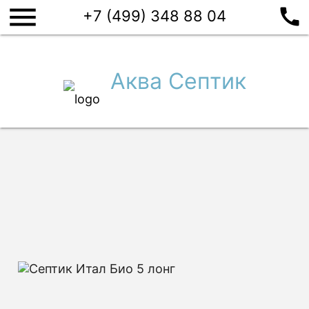
menu
call
Септики
+7 (499) 348 88 04
Производители
Евролос
Топас
Аквалос
И
Аква Септик
ПОДОБРАТЬ СЕПТИК
Главная
/
Купить септик
/
Итал
/
Итал Био
/
Итал Био 5 лонг
Септик Итал Био 5 лонг
125 000
Цена:
руб.