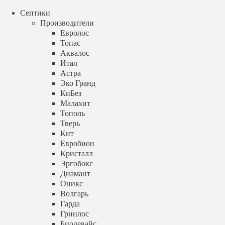
menu
Септики
+7 (499) 348 88 04
call
Производители
Аква Септик
Евролос
Топас
+7 (499) 348 88 04
Аквалос
Итал
menu
Астра
Эко Гранд
Септик для дачи под ключ
КиБез
Установка под ключ за 1 день
Малахит
Тополь
в Москве и Московской области
Тверь
Кит
Евробион
Заказать звонок
Кристалл
Эргобокс
timer
пн-вс с 9:00 до 21:00
Диамант
Оникс
+7 (499) 348 88 04
Волгарь
Гарда
info@aqua-septik.ru
Гринлос
Биодевайс