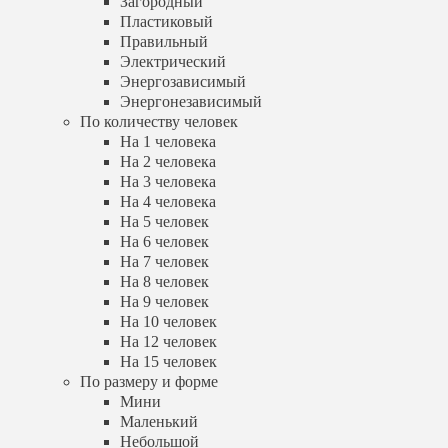
Загородный
На 3 человека
Пластиковый
На 4 человека
Правильный
На 5 человек
Электрический
На 6 человек
Энергозависимый
На 7 человек
На 8 человек
Энергонезависимый
На 9 человек
По количеству человек
На 10 человек
На 1 человека
На 12 человек
На 2 человека
На 15 человек
На 3 человека
По размеру и форме
На 4 человека
Мини
На 5 человек
Маленький
На 6 человек
Небольшой
На 7 человек
Большой
Квадратный
На 8 человек
Круглый
На 9 человек
Прямоугольный
На 10 человек
Цилиндрический
На 12 человек
По количеству камер
На 15 человек
Однокамерный
По размеру и форме
Двухкамерный
Мини
Трехкамерный
Маленький
По расположению
Небольшой
Вертикальный