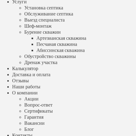
Услуги
Наши работы
Установка септика
О компании
Обслуживание септика
Акции
Выезд специалиста
Вопрос-ответ
Шеф-монтаж
Сертификаты
Гарантия
Бурение скважин
Вакансии
Артезианская скважина
Блог
Песчаная скважина
Контакты
Абиссинская скважина
+7 (499) 348 88 04
Обустройство скважины
Заказать звонок
Дренаж участка
Калькулятор
Производитель
Доставка и оплата
Евролос
Отзывы
Топас
Наши работы
Юнилос Астра
О компании
Эко Гранд
Акции
Эргобокс
Вопрос-ответ
Тверь
Сертификаты
Аквалос
Гарантия
Тополь
Glosen
Вакансии
Евробион
Блог
Волгарь
Контакты