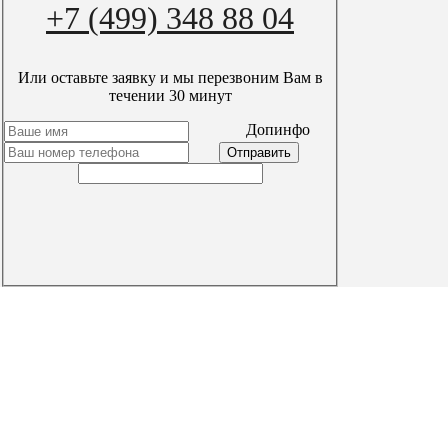
+7 (499) 348 88 04
Или оставьте заявку и мы перезвоним Вам в
течении 30 минут
timer
Допинфо
пн-вс с 9:00 до 21:00
+7 (499) 348 88 04
Заказать звонок
local_post_office
info@aqua-septik.ru