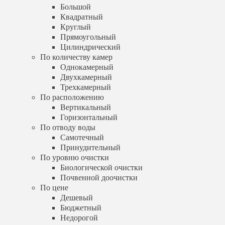
Горизонтальный
Большой
По отводу воды
Квадратный
Самотечный
Круглый
Принудительный
Прямоугольный
По уровню очистки
Цилиндрический
Биологической очистки
По количеству камер
Почвенной доочистки
Однокамерный
По цене
Двухкамерный
Дешевый
Трехкамерный
Бюджетный
Недорогой
По расположению
Услуги
Вертикальный
Установка септика
Горизонтальный
Обслуживание септика
По отводу воды
Выезд специалиста
Самотечный
Шеф-монтаж
Принудительный
Бурение скважин
По уровню очистки
Артезианская скважина
Биологической очистки
Песчаная скважина
Почвенной доочистки
Абиссинская скважина
Обустройство скважины
По цене
Дренаж участка
Дешевый
Калькулятор
Бюджетный
Доставка и оплата
Недорогой
Отзывы