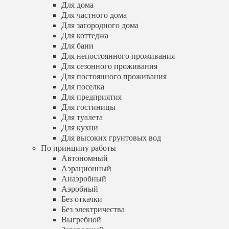
Для сезонного проживания
Для дома
Для постоянного проживания
Для частного дома
Для поселка
Для загородного дома
Для предприятия
Для коттеджа
Для гостиницы
Для бани
Для туалета
Для непостоянного проживания
Для кухни
Для сезонного проживания
Для высоких грунтовых вод
Для постоянного проживания
По принципу работы
Для поселка
Автономный
Аэрационный
Для предприятия
Анаэробный
Для гостиницы
Аэробный
Для туалета
Без откачки
Для кухни
Без электричества
Для высоких грунтовых вод
Выгребной
По принципу работы
Загородный
Автономный
Пластиковый
Аэрационный
Правильный
Анаэробный
Электрический
Энергозависимый
Аэробный
Энергонезависимый
Без откачки
По количеству человек
Без электричества
На 1 человека
Выгребной
На 2 человека