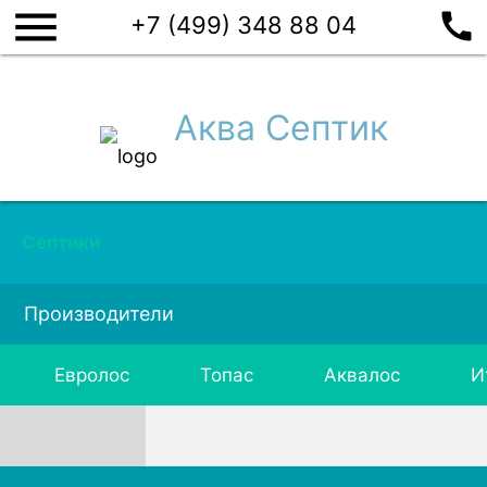
menu
call
+7 (499) 348 88 04
Аква Септик
Септики
Производители
Евролос
Топас
Аквалос
И