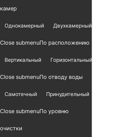
камер
Однокамерный
Двухкамерный
Трехкамерны
Close submenu
По расположению
Вертикальный
Горизонтальный
Close submenu
По отводу воды
Самотечный
Принудительный
Close submenu
По уровню
очистки