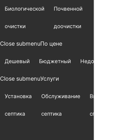
Биологической
Почвенной
очистки
доочистки
Close submenu
По цене
Дешевый
Бюджетный
Недорогой
Close submenu
Услуги
Установка
Обслуживание
Выезд
Ше
септика
септика
специалиста
мо