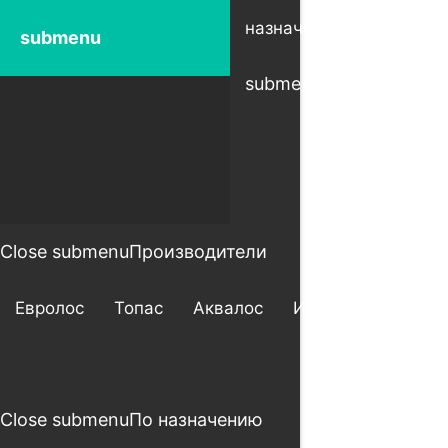
Open
назначению
ра
submenu
submenu
su
Close submenu
Производители
Евролос
Топас
Аквалос
Итал
Астра
Close submenu
По назначению