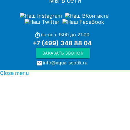
Мы в сети
пн-вс с 9:00 до 21:00
timer
+7 (499) 348 88 04
ЗАКАЗАТЬ ЗВОНОК
info@aqua-septik.ru
local_post_office
Close menu