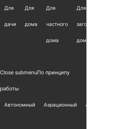
Для
Для
Для
Для
Для
дачи
дома
частного
загородного
котт
дома
дома
Close submenu
По принципу
работы
Автономный
Аэрационный
Анаэробный
А