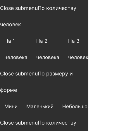
Close submenu
По количеству
человек
На 1
На 2
На 3
На 4
человека
человека
человека
человека
Close submenu
По размеру и
форме
Мини
Маленький
Небольшой
Большой
Close submenu
По количеству