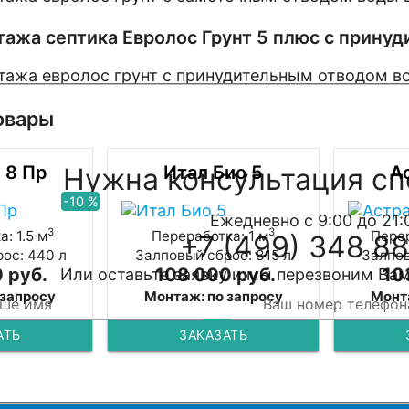
ажа септика Евролос Грунт 5 плюс с принуд
овары
 8 Пр
Нужна консультация сп
Итал Био 5
А
-10 %
Ежедневно с 9:00 до 21:
3
3
: 1.5 м
Переработка: 1 м
Перер
+7 (499) 348 88
ос: 440 л
Залповый сброс: 315 л
Залпов
 руб.
108 000 руб.
10
Или оставьте заявку и мы перезвоним Вам
 запросу
Монтаж: по запросу
Монт
АТЬ
ЗАКАЗАТЬ