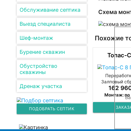
Обслуживание септика
Схема монт
Выезд специалиста
Похожие т
Шеф-монтаж
Бурение скважин
Топас-С
Обустройство
скважины
Переработка
Залповый сбр
Дренаж участка
162 960
Монтаж: по
ЗАКАЗ
ПОДОБРАТЬ СЕПТИК