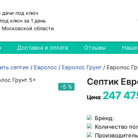
я дачи под ключ
под ключ за 1 день
и Московской области
р
Доставка и оплата
Отзывы
Наши
ить септик
/
Евролос
/
Евролос Грунт
/
Евролос Гр
Септик Евр
-5 %
247 47
Цена:
Бренд:
Количество по
Производитель