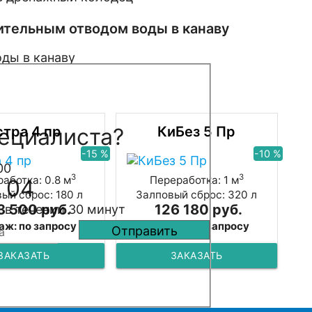
ительным отводом воды в канаву
ециалиста?
стра 4 пр
КиБез 5 Пр
-15 %
-10 %
00
3
3
аботка: 0.8 м
Переработка: 1 м
 04
ый сброс: 180 л
Залповый сброс: 320 л
3 500 руб.
126 180 руб.
 в течении 30 минут
аж: по запросу
Монтаж: по запросу
ЗАКАЗАТЬ
ЗАКАЗАТЬ