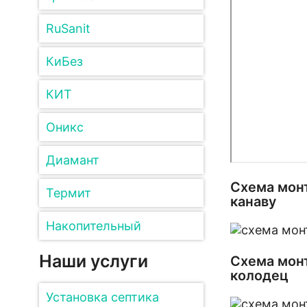
RuSanit
КиБез
КИТ
Оникс
Диамант
Схема монт
Термит
канаву
Накопительный
Наши услуги
Схема монт
колодец
Установка септика