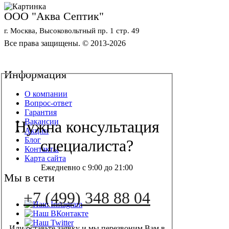
ООО "Аква Септик"
г. Москва, Высоковольтный пр. 1 стр. 49
Все права защищены. © 2013-2026
Политика конфиденциальности
Обработка персональных данных
Информация
О компании
Вопрос-ответ
Гарантия
Вакансии
Нужна консультация
Акции
Блог
специалиста?
Контакты
Карта сайта
Ежедневно с 9:00 до 21:00
Мы в сети
+7 (499) 348 88 04
Или оставьте заявку и мы перезвоним Вам в