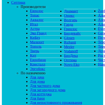
Септики
Производители
Евролос
Zor
Диамант
Топас
Аль
Оникс
Аквалос
Аэр
Волгарь
Итал
Аль
Гарда
Астра
Evos
Гринлос
Эко Гранд
Gene
Биодевайс
КиБез
Пел
Glosen
Малахит
Тер
RuSanit
Тополь
Тер
Mezler
Тверь
Доч
Vodanoff
Кит
Рос
БиоДека
Евробион
Чис
Оптима
Кристалл
Нак
Novo Eko
Эргобокс
По назначению
Для дачи
Для дома
Для частного дома
Для загородного дома
Для коттеджа
Для бани
Для непостоянного проживания