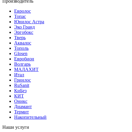
Производитель
Евролос
Топас
Юнилос Астра
Эко Гранд
Эргобокс
Тверь
Аквалос
Тополь
Glosen
Евробион
Волгарь
МАЛАХИТ
Итал
Гринлос
RuSanit
КиБез
КИТ
Оникс
Диамант
Термит
Накопительный
Наши услуги