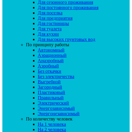
Для сезонного проживания
Для постоянного проживания
Для поселка
Для предприятия
Для гостиницы
Для туалета
Для кухни
Для высоких грунтовых вод
По принципу работы
Автономный
Аэрационный
Анаэробный
Аэробный
Без откачки
Без электричества
Выгребной
Загородный
Пластиковый
Правильный
Электрический
Энергозависимый
Энергонезависимый
По количеству человек
На 1 человека
На 2 человека