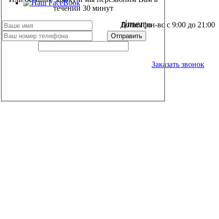
течении 30 минут
timer
пн-вс с 9:00 до 21:00
Допинфо
+7 (499) 348 88 04
Заказать звонок
local_post_office
info@aqua-septik.ru