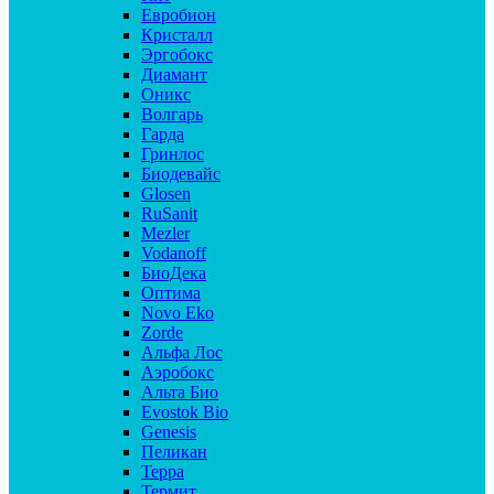
Евробион
Кристалл
Эргобокс
Диамант
Оникс
Волгарь
Гарда
Гринлос
Биодевайс
Glosen
RuSanit
Mezler
Vodanoff
БиоДека
Оптима
Novo Eko
Zorde
Альфа Лос
Аэробокс
Альта Био
Evostok Bio
Genesis
Пеликан
Терра
Термит