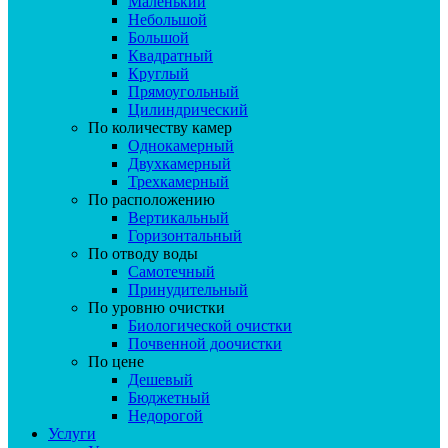
Маленький
Небольшой
Большой
Квадратный
Круглый
Прямоугольный
Цилиндрический
По количеству камер
Однокамерный
Двухкамерный
Трехкамерный
По расположению
Вертикальный
Горизонтальный
По отводу воды
Самотечный
Принудительный
По уровню очистки
Биологической очистки
Почвенной доочистки
По цене
Дешевый
Бюджетный
Недорогой
Услуги