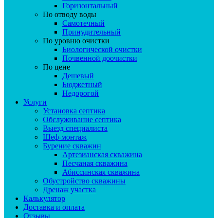
Горизонтальный
По отводу воды
Самотечный
Принудительный
По уровню очистки
Биологической очистки
Почвенной доочистки
По цене
Дешевый
Бюджетный
Недорогой
Услуги
Установка септика
Обслуживание септика
Выезд специалиста
Шеф-монтаж
Бурение скважин
Артезианская скважина
Песчаная скважина
Абиссинская скважина
Обустройство скважины
Дренаж участка
Калькулятор
Доставка и оплата
Отзывы