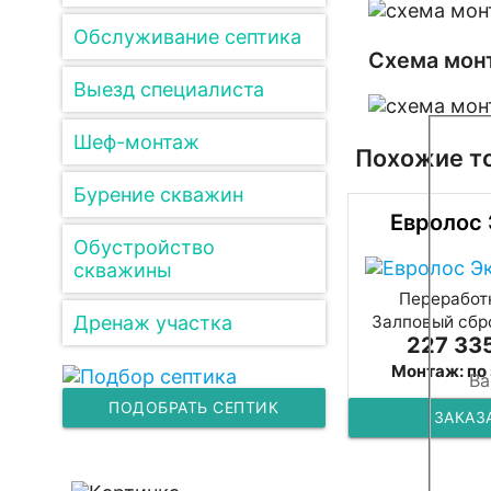
Обслуживание септика
Схема монт
Выезд специалиста
Шеф-монтаж
Похожие т
Бурение скважин
Евролос 
Обустройство
скважины
Переработк
Дренаж участка
Залповый сбро
227 335
Монтаж: по
ПОДОБРАТЬ СЕПТИК
ЗАКАЗ