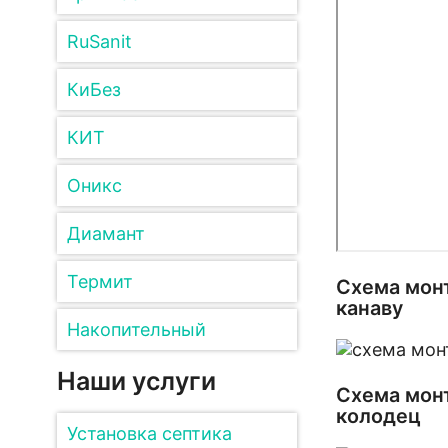
RuSanit
КиБез
КИТ
Оникс
Диамант
Термит
Схема монт
канаву
Накопительный
Наши услуги
Схема монт
колодец
Установка септика