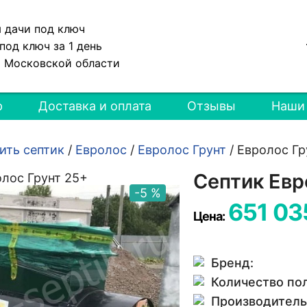
я дачи под ключ
под ключ за 1 день
и Московской области
р
Доставка и оплата
Отзывы
Наши
ить септик
/
Евролос
/
Евролос Грунт
/
Евролос Гр
Септик Евр
-5 %
651 03
Цена:
Бренд:
Количество по
Производитель