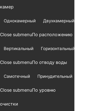
камер
Однокамерный
Двухкамерный
Трехкамерны
Close submenu
По расположению
Вертикальный
Горизонтальный
Close submenu
По отводу воды
Самотечный
Принудительный
Close submenu
По уровню
очистки