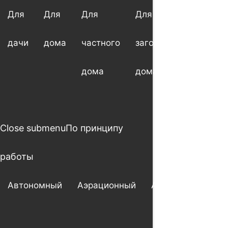
Для
Для
Для
Для
Для
дачи
дома
частного
загородного
котт
дома
дома
Close submenu
По принципу
работы
Автономный
Аэрационный
Анаэробный
А