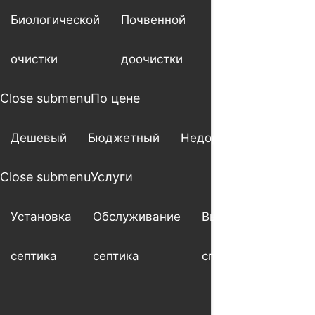
Биологической
Почвенной
очистки
доочистки
Close submenu
По цене
Дешевый
Бюджетный
Недорогой
Close submenu
Услуги
Установка
Обслуживание
Выезд
Ше
септика
септика
специалиста
мо