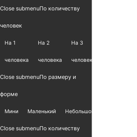
Close submenu
По количеству
человек
На 1
На 2
На 3
На 4
человека
человека
человека
человека
Close submenu
По размеру и
форме
Мини
Маленький
Небольшой
Большой
Close submenu
По количеству