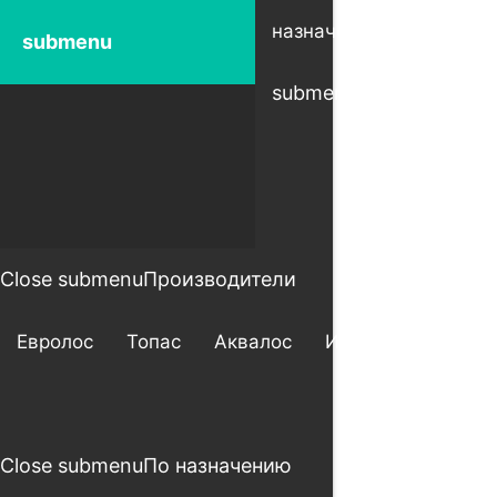
Open
назначению
ра
submenu
submenu
su
Close submenu
Производители
Евролос
Топас
Аквалос
Итал
Астра
Close submenu
По назначению