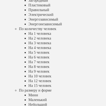
Загородный
На 3 человека
Пластиковый
На 4 человека
Правильный
На 5 человек
Электрический
На 6 человек
Энергозависимый
На 7 человек
На 8 человек
Энергонезависимый
На 9 человек
По количеству человек
На 10 человек
На 1 человека
На 12 человек
На 2 человека
На 15 человек
На 3 человека
По размеру и форме
На 4 человека
Мини
На 5 человек
Маленький
На 6 человек
Небольшой
На 7 человек
Большой
Квадратный
На 8 человек
Круглый
На 9 человек
Прямоугольный
На 10 человек
Цилиндрический
На 12 человек
По количеству камер
На 15 человек
Однокамерный
По размеру и форме
Двухкамерный
Мини
Трехкамерный
Маленький
По расположению
Небольшой
Вертикальный