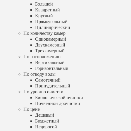
Горизонтальный
Большой
По отводу воды
Квадратный
Самотечный
Круглый
Принудительный
Прямоугольный
По уровню очистки
Цилиндрический
Биологической очистки
По количеству камер
Почвенной доочистки
Однокамерный
По цене
Двухкамерный
Дешевый
Трехкамерный
Бюджетный
Недорогой
По расположению
Услуги
Вертикальный
Установка септика
Горизонтальный
Обслуживание септика
По отводу воды
Выезд специалиста
Самотечный
Шеф-монтаж
Принудительный
Бурение скважин
По уровню очистки
Артезианская скважина
Биологической очистки
Песчаная скважина
Почвенной доочистки
Абиссинская скважина
Обустройство скважины
По цене
Дренаж участка
Дешевый
Калькулятор
Бюджетный
Доставка и оплата
Недорогой
Отзывы