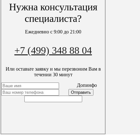
Вакансии
Нужна консультация
Акции
Блог
специалиста?
Контакты
Карта сайта
Ежедневно с 9:00 до 21:00
Мы в сети
+7 (499) 348 88 04
Или оставьте заявку и мы перезвоним Вам в
течении 30 минут
timer
Допинфо
пн-вс с 9:00 до 21:00
+7 (499) 348 88 04
Заказать звонок
local_post_office
info@aqua-septik.ru