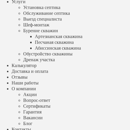
Услуги
Наши работы
Установка септика
О компании
Обслуживание септика
Акции
Выезд специалиста
Вопрос-ответ
Шеф-монтаж
Сертификаты
Гарантия
Бурение скважин
Вакансии
Артезианская скважина
Блог
Песчаная скважина
Контакты
Абиссинская скважина
+7 (499) 348 88 04
Обустройство скважины
Заказать звонок
Дренаж участка
Калькулятор
Производитель
Доставка и оплата
Евролос
Отзывы
Топас
Наши работы
Юнилос Астра
О компании
Эко Гранд
Акции
Эргобокс
Вопрос-ответ
Тверь
Сертификаты
Аквалос
Гарантия
Тополь
Glosen
Вакансии
Евробион
Блог
Волгарь
Контакты