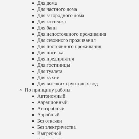
Для сезонного проживания
Для дома
Для постоянного проживания
Для частного дома
Для поселка
Для загородного дома
Для предприятия
Для коттеджа
Для гостиницы
Для бани
Для туалета
Для непостоянного проживания
Для кухни
Для сезонного проживания
Для высоких грунтовых вод
Для постоянного проживания
По принципу работы
Для поселка
Автономный
Аэрационный
Для предприятия
Анаэробный
Для гостиницы
Аэробный
Для туалета
Без откачки
Для кухни
Без электричества
Для высоких грунтовых вод
Выгребной
По принципу работы
Загородный
Автономный
Пластиковый
Аэрационный
Правильный
Анаэробный
Электрический
Энергозависимый
Аэробный
Энергонезависимый
Без откачки
По количеству человек
Без электричества
На 1 человека
Выгребной
На 2 человека