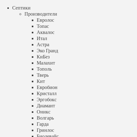
menu
Септики
+7 (499) 348 88 04
call
Производители
Аква Септик
Евролос
Топас
+7 (499) 348 88 04
Аквалос
Итал
menu
Астра
Эко Гранд
Септик для дачи под ключ
КиБез
Установка под ключ за 1 день
Малахит
Тополь
в Москве и Московской области
Тверь
Кит
Евробион
Заказать звонок
Кристалл
Эргобокс
timer
пн-вс с 9:00 до 21:00
Диамант
Оникс
+7 (499) 348 88 04
Волгарь
Гарда
info@aqua-septik.ru
Гринлос
Биодевайс