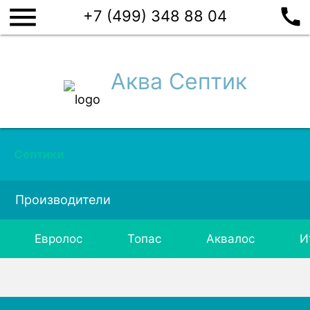
menu
call
+7 (499) 348 88 04
Аква Септик
Септики
Производители
Евролос
Топас
Аквалос
И