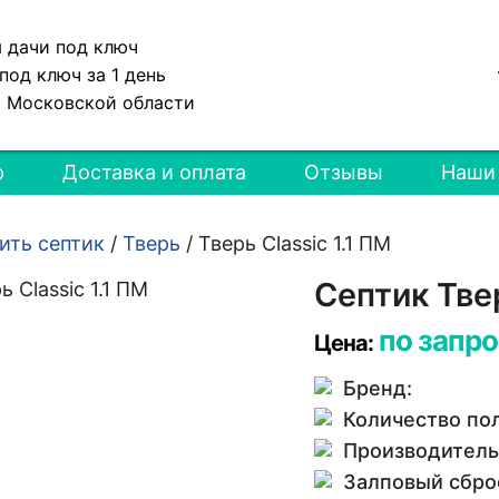
я дачи под ключ
под ключ за 1 день
и Московской области
р
Доставка и оплата
Отзывы
Наши
ить септик
/
Тверь
/
Тверь Classic 1.1 ПМ
Септик Твер
по запро
Цена:
Бренд:
Количество по
Производитель
Залповый сбро