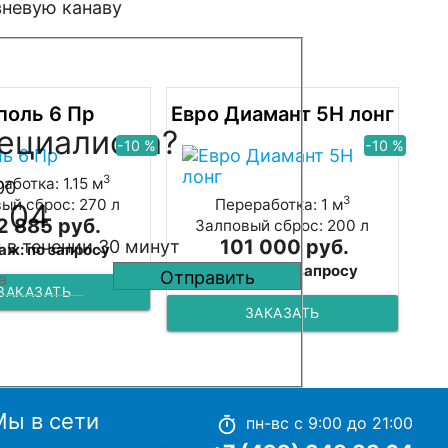
поль 6 Пр
Евро Диамант 5Н лонг
ециалиста?
-10 %
-10 %
3
аботка: 1.15 м
00
3
ый сброс: 270 л
Переработка: 1 м
 04
2 885 руб.
Залповый сброс: 200 л
101 000 руб.
 в течении 30 минут
аж: по запросу
Монтаж: по запросу
ЗАКАЗАТЬ
ЗАКАЗАТЬ
Мы в сети
пн-вс с 9:00 до 21:00
timer