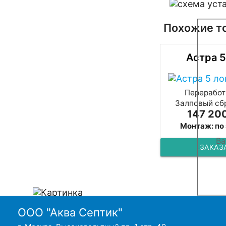
Похожие т
Астра 5
Переработк
Залповый сбр
147 200
Монтаж: по
ЗАКАЗ
ООО "Аква Септик"