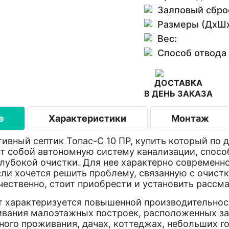
Залповый сбро
Размеры (ДхШх
Вес:
Способ отвода
ДОСТАВКА
В ДЕНЬ ЗАКАЗА
е
Характеристики
Монтаж
й септик Топас-С 10 ПР, купить который по до
т собой автономную систему канализации, спосо
лубокой очистки. Для нее характерно современно
сли хочется решить проблему, связанную с очист
чественно, стоит приобрести и установить расс
рактеризуется повышенной производительность
вания малоэтажных построек, расположенных за 
ного проживания, дачах, коттеджах, небольших г