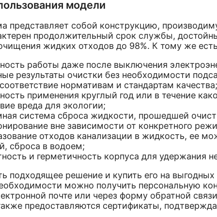
пользования модели
едставляет собой конструкцию, производимую
актерен продолжительный срок службы, достойн
очищения жидких отходов до 98%. К тому же ест
ость работы даже после выключения электроэне
ые результаты очистки без необходимости подса
соответствие нормативам и стандартам качества
ость применения круглый год или в течение како
вие вреда для экологии;
ная система сброса жидкости, прошедшей очист
нирование вне зависимости от конкретного реж
зование отходов канализации в жидкость, ее мо
й, сброса в водоем;
ность и герметичность корпуса для удержания не
дходящее решение и купить его на выгодных у
еобходимости можно получить персональную кон
лектронной почте или через форму обратной связ
 также предоставляются сертификаты, подтвержд