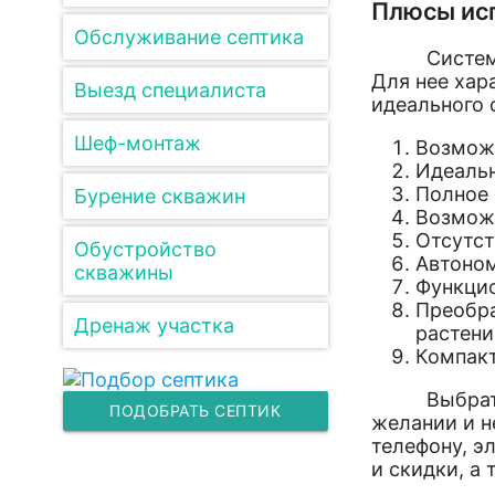
Плюсы ис
Обслуживание септика
Система пр
Для нее хар
Выезд специалиста
идеального 
Шеф-монтаж
Возможн
Идеальн
Полное 
Бурение скважин
Возможн
Отсутст
Обустройство
Автоном
скважины
Функцио
Преобра
Дренаж участка
растени
Компакт
Выбрать по
ПОДОБРАТЬ СЕПТИК
желании и н
телефону, э
и скидки, а