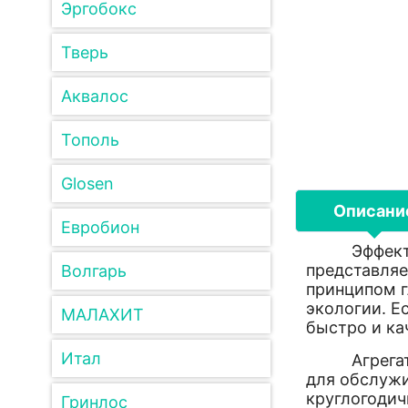
Эргобокс
Тверь
Аквалос
Тополь
Glosen
Описани
Евробион
Эффективны
представляе
Волгарь
принципом г
экологии. Е
МАЛАХИТ
быстро и ка
Итал
Агрегат ха
для обслужи
круглогодич
Гринлос