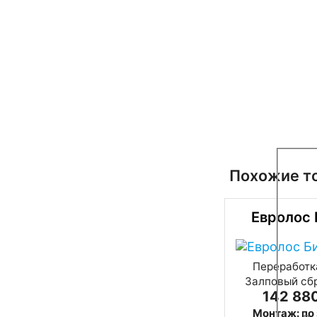
Похожие т
Евролос 
Переработка
Залповый сбр
142 880
Монтаж: по