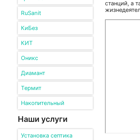
станций, а 
жизнедеятел
RuSanit
КиБез
КИТ
Оникс
Диамант
Термит
Накопительный
Наши услуги
Установка септика