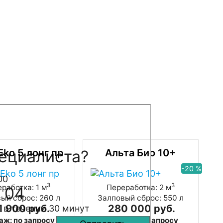
ециалиста?
Eko 5 лонг пр
Альта Био 10+
-20 %
00
3
3
работка: 1 м
Переработка: 2 м
 04
ый сброс: 260 л
Залповый сброс: 550 л
1 900 руб.
280 000 руб.
 в течении 30 минут
аж: по запросу
Монтаж: по запросу