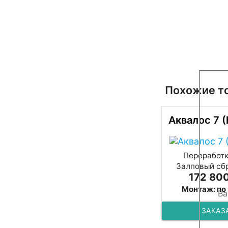
Похожие т
Аквалос 7 
Переработка
Залповый сбр
172 800
Монтаж: по
ЗАКАЗ