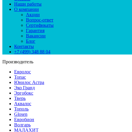
Наши работы
О компании
Акции
Вопрос-ответ
Сертификаты
Гарантия
Вакансии
Блог
Контакты
+7 (499) 348 88 04
Производитель
Евролос
Топас
Юнилос Астра
Эко Гранд
Эргобокс
Тверь
Аквалос
Тополь
Glosen
Евробион
Волгарь
МАЛАХИТ