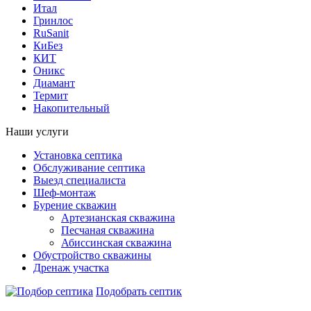
Итал
Гринлос
RuSanit
КиБез
КИТ
Оникс
Диамант
Термит
Накопительный
Наши услуги
Установка септика
Обслуживание септика
Выезд специалиста
Шеф-монтаж
Бурение скважин
Артезианская скважина
Песчаная скважина
Абиссинская скважина
Обустройство скважины
Дренаж участка
Подобрать септик