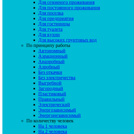
Для сезонного проживания
Для постоянного проживания
Для поселка
Для предприятия
Для гостиницы
Для туалета
Для кухни
Для высоких грунтовых вод
По принципу работы
Автономный
Аэрационный
Анаэробный
Аэробный
Без откачки
Без электричества
Выгребной
Загородный
Пластиковый
Правильный
Электрический
Энергозависимый
Энергонезависимый
По количеству человек
На 1 человека
На 2 человека