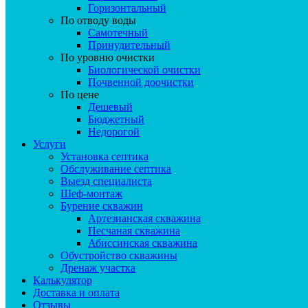
Горизонтальный
По отводу воды
Самотечный
Принудительный
По уровню очистки
Биологической очистки
Почвенной доочистки
По цене
Дешевый
Бюджетный
Недорогой
Услуги
Установка септика
Обслуживание септика
Выезд специалиста
Шеф-монтаж
Бурение скважин
Артезианская скважина
Песчаная скважина
Абиссинская скважина
Обустройство скважины
Дренаж участка
Калькулятор
Доставка и оплата
Отзывы