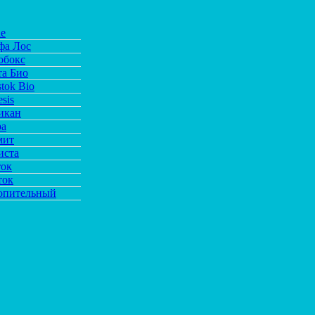
de
фа Лос
обокс
та Био
tok Bio
sis
икан
ра
мит
иста
ток
ток
опительный