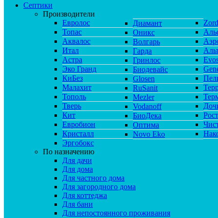
Септики
Производители
Евролос
Zor
Диамант
Топас
Аль
Оникс
Аквалос
Аэр
Волгарь
Итал
Аль
Гарда
Астра
Evos
Гринлос
Эко Гранд
Gene
Биодевайс
КиБез
Пел
Glosen
Малахит
Тер
RuSanit
Тополь
Тер
Mezler
Тверь
Доч
Vodanoff
Кит
Рос
БиоДека
Евробион
Чис
Оптима
Кристалл
Нак
Novo Eko
Эргобокс
По назначению
Для дачи
Для дома
Для частного дома
Для загородного дома
Для коттеджа
Для бани
Для непостоянного проживания