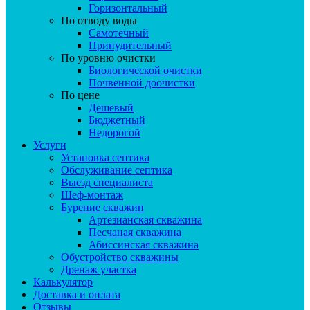
Горизонтальный
По отводу воды
Самотечный
Принудительный
По уровню очистки
Биологической очистки
Почвенной доочистки
По цене
Дешевый
Бюджетный
Недорогой
Услуги
Установка септика
Обслуживание септика
Выезд специалиста
Шеф-монтаж
Бурение скважин
Артезианская скважина
Песчаная скважина
Абиссинская скважина
Обустройство скважины
Дренаж участка
Калькулятор
Доставка и оплата
Отзывы