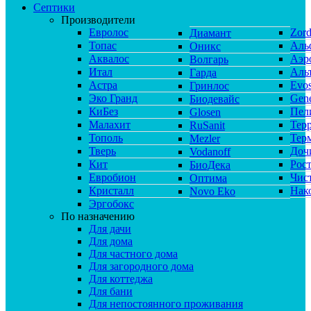
Септики
Производители
Евролос
Zor
Диамант
Топас
Аль
Оникс
Аквалос
Аэр
Волгарь
Итал
Аль
Гарда
Астра
Evos
Гринлос
Эко Гранд
Gene
Биодевайс
КиБез
Пел
Glosen
Малахит
Тер
RuSanit
Тополь
Тер
Mezler
Тверь
Доч
Vodanoff
Кит
Рос
БиоДека
Евробион
Чис
Оптима
Кристалл
Нак
Novo Eko
Эргобокс
По назначению
Для дачи
Для дома
Для частного дома
Для загородного дома
Для коттеджа
Для бани
Для непостоянного проживания