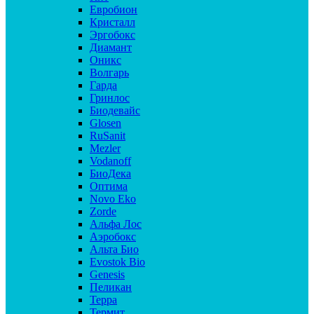
Евробион
Кристалл
Эргобокс
Диамант
Оникс
Волгарь
Гарда
Гринлос
Биодевайс
Glosen
RuSanit
Mezler
Vodanoff
БиоДека
Оптима
Novo Eko
Zorde
Альфа Лос
Аэробокс
Альта Био
Evostok Bio
Genesis
Пеликан
Терра
Термит