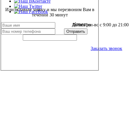
Или оставьте заявку и мы перезвоним Вам в
течении 30 минут
timer
Допинфо
пн-вс с 9:00 до 21:00
+7 (499) 348 88 04
Заказать звонок
local_post_office
info@aqua-septik.ru