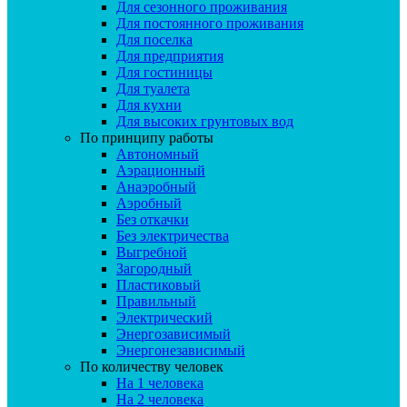
Для сезонного проживания
Для постоянного проживания
Для поселка
Для предприятия
Для гостиницы
Для туалета
Для кухни
Для высоких грунтовых вод
По принципу работы
Автономный
Аэрационный
Анаэробный
Аэробный
Без откачки
Без электричества
Выгребной
Загородный
Пластиковый
Правильный
Электрический
Энергозависимый
Энергонезависимый
По количеству человек
На 1 человека
На 2 человека