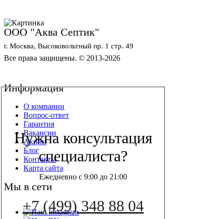
ООО "Аква Септик"
г. Москва, Высоковольтный пр. 1 стр. 49
Все права защищены. © 2013-2026
Политика конфиденциальности
Обработка персональных данных
Информация
О компании
Вопрос-ответ
Гарантия
Вакансии
Нужна консультация
Акции
Блог
специалиста?
Контакты
Карта сайта
Ежедневно с 9:00 до 21:00
Мы в сети
+7 (499) 348 88 04