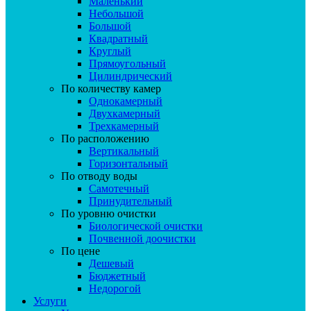
Маленький
Небольшой
Большой
Квадратный
Круглый
Прямоугольный
Цилиндрический
По количеству камер
Однокамерный
Двухкамерный
Трехкамерный
По расположению
Вертикальный
Горизонтальный
По отводу воды
Самотечный
Принудительный
По уровню очистки
Биологической очистки
Почвенной доочистки
По цене
Дешевый
Бюджетный
Недорогой
Услуги