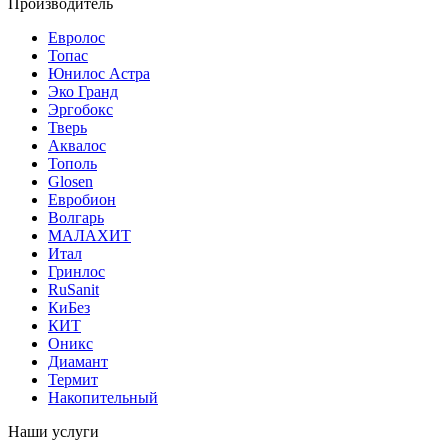
Производитель
Евролос
Топас
Юнилос Астра
Эко Гранд
Эргобокс
Тверь
Аквалос
Тополь
Glosen
Евробион
Волгарь
МАЛАХИТ
Итал
Гринлос
RuSanit
КиБез
КИТ
Оникс
Диамант
Термит
Накопительный
Наши услуги