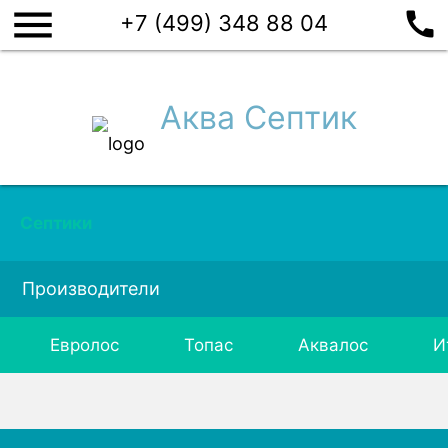
menu
call
+7 (499) 348 88 04
Аква Септик
Септики
Производители
Евролос
Топас
Аквалос
И