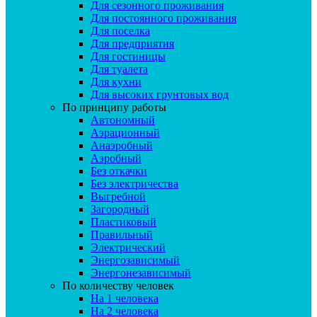
Для сезонного проживания
Для постоянного проживания
Для поселка
Для предприятия
Для гостиницы
Для туалета
Для кухни
Для высоких грунтовых вод
По принципу работы
Автономный
Аэрационный
Анаэробный
Аэробный
Без откачки
Без электричества
Выгребной
Загородный
Пластиковый
Правильный
Электрический
Энергозависимый
Энергонезависимый
По количеству человек
На 1 человека
На 2 человека