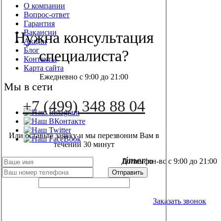
О компании
Вопрос-ответ
Гарантия
Вакансии
Нужна консультация
Акции
Блог
специалиста?
Контакты
Карта сайта
Ежедневно с 9:00 до 21:00
Мы в сети
+7 (499) 348 88 04
Или оставьте заявку и мы перезвоним Вам в
течении 30 минут
timer
пн-вс с 9:00 до 21:00
Допинфо
+7 (499) 348 88 04
Заказать звонок