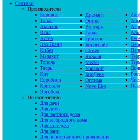
Септики
Производители
Евролос
Zor
Диамант
Топас
Аль
Оникс
Аквалос
Аэр
Волгарь
Итал
Аль
Гарда
Астра
Evos
Гринлос
Эко Гранд
Gene
Биодевайс
КиБез
Пел
Glosen
Малахит
Тер
RuSanit
Тополь
Тер
Mezler
Тверь
Доч
Vodanoff
Кит
Рос
БиоДека
Евробион
Чис
Оптима
Кристалл
Нак
Novo Eko
Эргобокс
По назначению
Для дачи
Для дома
Для частного дома
Для загородного дома
Для коттеджа
Для бани
Для непостоянного проживания