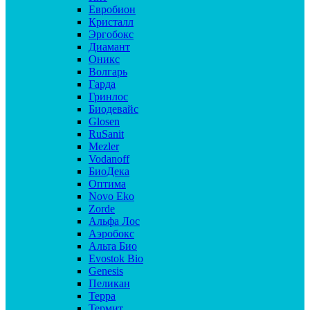
Евробион
Кристалл
Эргобокс
Диамант
Оникс
Волгарь
Гарда
Гринлос
Биодевайс
Glosen
RuSanit
Mezler
Vodanoff
БиоДека
Оптима
Novo Eko
Zorde
Альфа Лос
Аэробокс
Альта Био
Evostok Bio
Genesis
Пеликан
Терра
Термит