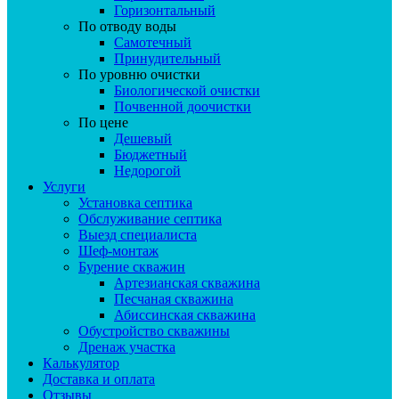
Горизонтальный
По отводу воды
Самотечный
Принудительный
По уровню очистки
Биологической очистки
Почвенной доочистки
По цене
Дешевый
Бюджетный
Недорогой
Услуги
Установка септика
Обслуживание септика
Выезд специалиста
Шеф-монтаж
Бурение скважин
Артезианская скважина
Песчаная скважина
Абиссинская скважина
Обустройство скважины
Дренаж участка
Калькулятор
Доставка и оплата
Отзывы