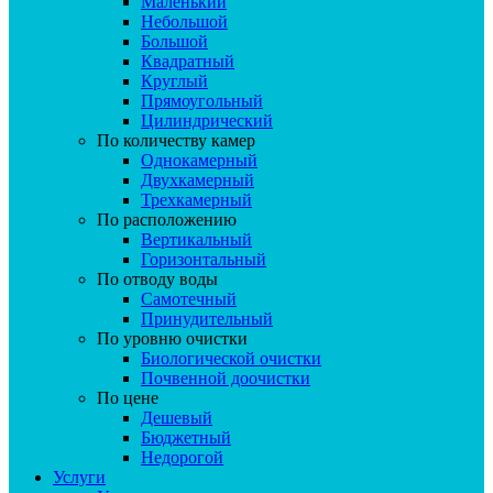
Маленький
Небольшой
Большой
Квадратный
Круглый
Прямоугольный
Цилиндрический
По количеству камер
Однокамерный
Двухкамерный
Трехкамерный
По расположению
Вертикальный
Горизонтальный
По отводу воды
Самотечный
Принудительный
По уровню очистки
Биологической очистки
Почвенной доочистки
По цене
Дешевый
Бюджетный
Недорогой
Услуги