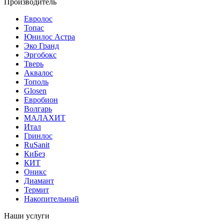
Производитель
Евролос
Топас
Юнилос Астра
Эко Гранд
Эргобокс
Тверь
Аквалос
Тополь
Glosen
Евробион
Волгарь
МАЛАХИТ
Итал
Гринлос
RuSanit
КиБез
КИТ
Оникс
Диамант
Термит
Накопительный
Наши услуги