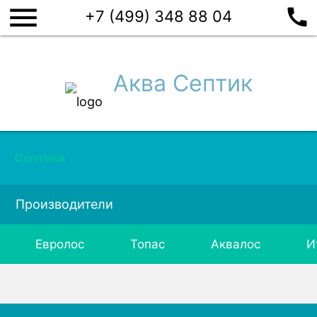
menu
call
+7 (499) 348 88 04
Аква Септик
Септики
Производители
Евролос
Топас
Аквалос
И