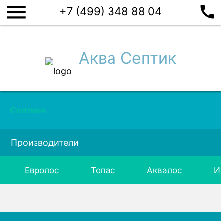
menu
call
+7 (499) 348 88 04
Аква Септик
Септики
Производители
Евролос
Топас
Аквалос
И