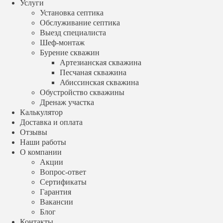
Услуги
Наши работы
Установка септика
О компании
Обслуживание септика
Акции
Выезд специалиста
Вопрос-ответ
Шеф-монтаж
Сертификаты
Гарантия
Бурение скважин
Вакансии
Артезианская скважина
Блог
Песчаная скважина
Контакты
Абиссинская скважина
+7 (499) 348 88 04
Обустройство скважины
Заказать звонок
Дренаж участка
Калькулятор
Производитель
Доставка и оплата
Евролос
Отзывы
Топас
Наши работы
Юнилос Астра
О компании
Эко Гранд
Акции
Эргобокс
Вопрос-ответ
Тверь
Сертификаты
Аквалос
Гарантия
Тополь
Glosen
Вакансии
Евробион
Блог
Волгарь
Контакты