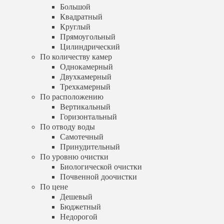
Горизонтальный
Большой
По отводу воды
Квадратный
Самотечный
Круглый
Принудительный
Прямоугольный
По уровню очистки
Цилиндрический
Биологической очистки
По количеству камер
Почвенной доочистки
Однокамерный
По цене
Двухкамерный
Дешевый
Трехкамерный
Бюджетный
Недорогой
По расположению
Услуги
Вертикальный
Установка септика
Горизонтальный
Обслуживание септика
По отводу воды
Выезд специалиста
Самотечный
Шеф-монтаж
Принудительный
Бурение скважин
По уровню очистки
Артезианская скважина
Биологической очистки
Песчаная скважина
Почвенной доочистки
Абиссинская скважина
Обустройство скважины
По цене
Дренаж участка
Дешевый
Калькулятор
Бюджетный
Доставка и оплата
Недорогой
Отзывы