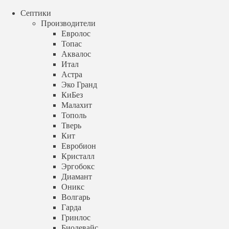
menu
Септики
+7 (499) 348 88 04
call
Производители
Аква Септик
Евролос
Топас
+7 (499) 348 88 04
Аквалос
Итал
menu
Астра
Эко Гранд
Септик для дачи под ключ
КиБез
Установка под ключ за 1 день
Малахит
Тополь
в Москве и Московской области
Тверь
Кит
Евробион
Заказать звонок
Кристалл
Эргобокс
timer
пн-вс с 9:00 до 21:00
Диамант
Оникс
+7 (499) 348 88 04
Волгарь
Гарда
info@aqua-septik.ru
Гринлос
Биодевайс