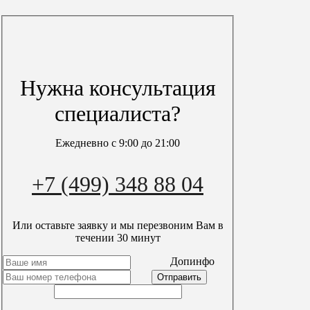
Обработка персональных данных
Информация
О компании
Вопрос-ответ
Гарантия
Вакансии
Нужна консультация
Акции
Блог
специалиста?
Контакты
Карта сайта
Ежедневно с 9:00 до 21:00
Мы в сети
+7 (499) 348 88 04
Или оставьте заявку и мы перезвоним Вам в
течении 30 минут
timer
пн-вс с 9:00 до 21:00
Допинфо
+7 (499) 348 88 04