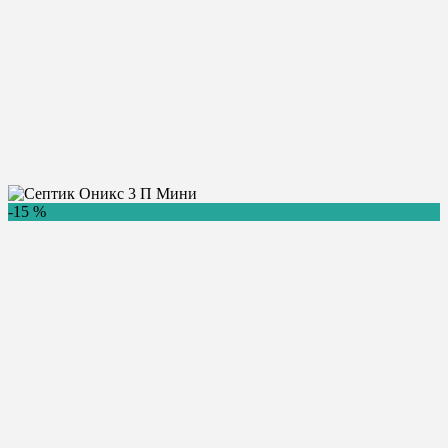
Главная
/
Купить септик
/
Оникс
/
Оникс 3 П Мини
Септик Оникс 3 П Мини
-15 %
137 700
Цена:
руб.
Купить
Консультация
Оникс
Бренд:
3 чел.
Количество пользователей:
0.6 м3/сут.
Производительность:
250 л.
Залповый сброс:
1600 х 1600 х 1200
Размеры (ДхШхВ):
90 кг.
Вес:
Принудительный
Способ отвода воды:
Доставка в день заказа