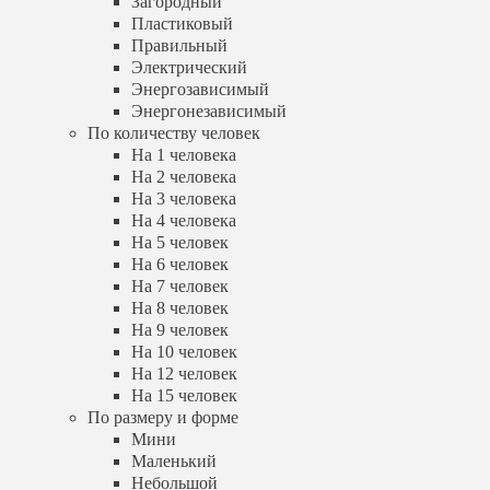
Загородный
На 3 человека
Пластиковый
На 4 человека
Правильный
На 5 человек
Электрический
На 6 человек
Энергозависимый
На 7 человек
На 8 человек
Энергонезависимый
На 9 человек
По количеству человек
На 10 человек
На 1 человека
На 12 человек
На 2 человека
На 15 человек
На 3 человека
По размеру и форме
На 4 человека
Мини
На 5 человек
Маленький
На 6 человек
Небольшой
На 7 человек
Большой
Квадратный
На 8 человек
Круглый
На 9 человек
Прямоугольный
На 10 человек
Цилиндрический
На 12 человек
По количеству камер
На 15 человек
Однокамерный
По размеру и форме
Двухкамерный
Мини
Трехкамерный
Маленький
По расположению
Небольшой
Вертикальный