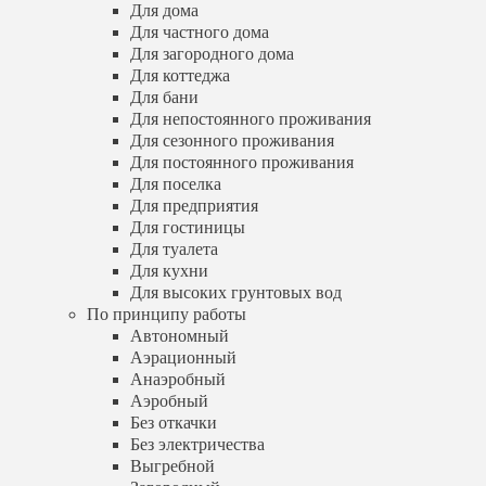
Для сезонного проживания
Для дома
Для постоянного проживания
Для частного дома
Для поселка
Для загородного дома
Для предприятия
Для коттеджа
Для гостиницы
Для бани
Для туалета
Для непостоянного проживания
Для кухни
Для сезонного проживания
Для высоких грунтовых вод
Для постоянного проживания
По принципу работы
Для поселка
Автономный
Аэрационный
Для предприятия
Анаэробный
Для гостиницы
Аэробный
Для туалета
Без откачки
Для кухни
Без электричества
Для высоких грунтовых вод
Выгребной
По принципу работы
Загородный
Автономный
Пластиковый
Аэрационный
Правильный
Анаэробный
Электрический
Энергозависимый
Аэробный
Энергонезависимый
Без откачки
По количеству человек
Без электричества
На 1 человека
Выгребной
На 2 человека