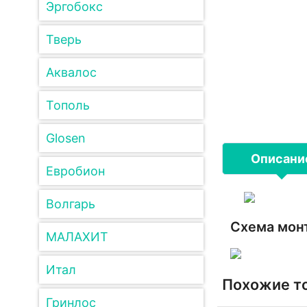
Эргобокс
Тверь
Аквалос
Тополь
Glosen
Описани
Евробион
Волгарь
Схема монт
МАЛАХИТ
Итал
Похожие т
Гринлос