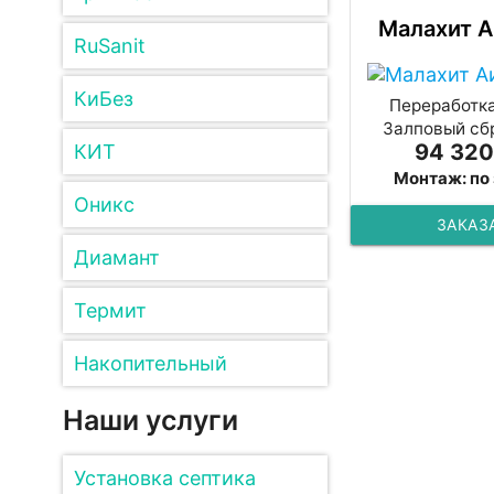
Малахит А
RuSanit
КиБез
Переработка
Залповый сбр
94 320
КИТ
Монтаж: по
Оникс
ЗАКАЗ
Диамант
Термит
Накопительный
Наши услуги
Установка септика