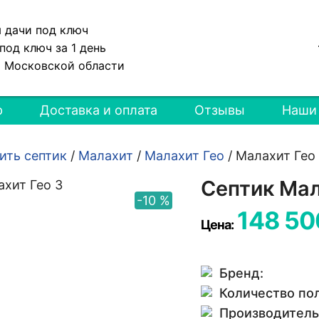
я дачи под ключ
под ключ за 1 день
и Московской области
р
Доставка и оплата
Отзывы
Наши
ить септик
/
Малахит
/
Малахит Гео
/
Малахит Гео
Септик Мал
-10 %
148 50
Цена:
Бренд:
Количество по
Производитель