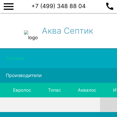
menu
call
+7 (499) 348 88 04
Аква Септик
Септики
Производители
Евролос
Топас
Аквалос
И