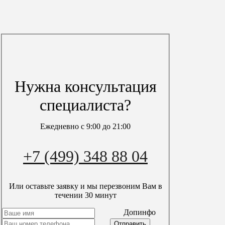
Все права защищены. © 2013-2026
Политика конфиденциальности
Обработка персональных данных
Информация
О компании
Вопрос-ответ
Гарантия
Вакансии
Нужна консультация
Акции
Блог
специалиста?
Контакты
Карта сайта
Ежедневно с 9:00 до 21:00
Мы в сети
+7 (499) 348 88 04
Или оставьте заявку и мы перезвоним Вам в
течении 30 минут
timer
пн-вс с 9:00 до 21:00
Допинфо