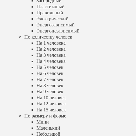
Загородный
На 3 человека
Пластиковый
На 4 человека
Правильный
На 5 человек
Электрический
На 6 человек
Энергозависимый
На 7 человек
На 8 человек
Энергонезависимый
На 9 человек
По количеству человек
На 10 человек
На 1 человека
На 12 человек
На 2 человека
На 15 человек
На 3 человека
По размеру и форме
На 4 человека
Мини
На 5 человек
Маленький
На 6 человек
Небольшой
На 7 человек
Большой
Квадратный
На 8 человек
Круглый
На 9 человек
Прямоугольный
На 10 человек
Цилиндрический
На 12 человек
По количеству камер
На 15 человек
Однокамерный
По размеру и форме
Двухкамерный
Мини
Трехкамерный
Маленький
По расположению
Небольшой
Вертикальный