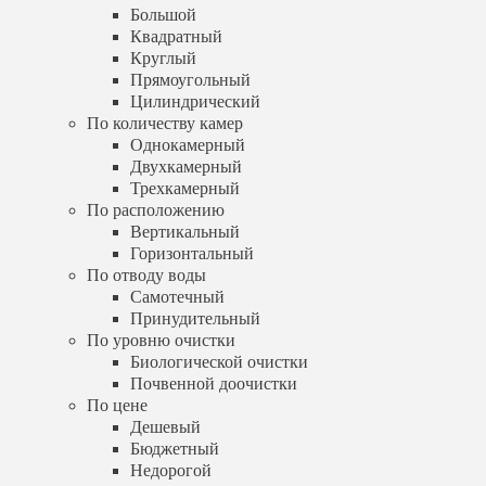
Горизонтальный
Большой
По отводу воды
Квадратный
Самотечный
Круглый
Принудительный
Прямоугольный
По уровню очистки
Цилиндрический
Биологической очистки
По количеству камер
Почвенной доочистки
Однокамерный
По цене
Двухкамерный
Дешевый
Трехкамерный
Бюджетный
Недорогой
По расположению
Услуги
Вертикальный
Установка септика
Горизонтальный
Обслуживание септика
По отводу воды
Выезд специалиста
Самотечный
Шеф-монтаж
Принудительный
Бурение скважин
По уровню очистки
Артезианская скважина
Биологической очистки
Песчаная скважина
Почвенной доочистки
Абиссинская скважина
Обустройство скважины
По цене
Дренаж участка
Дешевый
Калькулятор
Бюджетный
Доставка и оплата
Недорогой
Отзывы