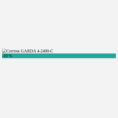
Главная
/
Купить септик
/
Гарда
/
Гарда 4-2400-C
Септик GARDA 4-2400-C
-10 %
110 790
Цена:
руб.
Купить
Консультация
Бренд:
4 чел.
GARDA
Количество пользователей:
0.8 м3/сут.
Производительность:
210 л.
Залповый сброс:
1350 х 1350 х 2400
Размеры (ДхШхВ):
130 кг.
Вес:
Самотечный
Способ отвода воды:
Доставка в день заказа