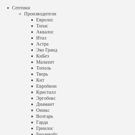
menu
Септики
+7 (499) 348 88 04
call
Производители
Аква Септик
Евролос
Топас
+7 (499) 348 88 04
Аквалос
Итал
menu
Астра
Эко Гранд
Септик для дачи под ключ
КиБез
Установка под ключ за 1 день
Малахит
Тополь
в Москве и Московской области
Тверь
Кит
Евробион
Заказать звонок
Кристалл
Эргобокс
timer
пн-вс с 9:00 до 21:00
Диамант
Оникс
+7 (499) 348 88 04
Волгарь
Гарда
info@aqua-septik.ru
Гринлос
Биодевайс