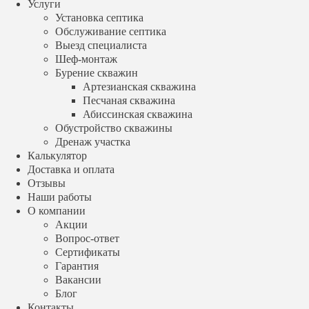
Услуги
Наши работы
Установка септика
О компании
Обслуживание септика
Акции
Выезд специалиста
Вопрос-ответ
Шеф-монтаж
Сертификаты
Гарантия
Бурение скважин
Вакансии
Артезианская скважина
Блог
Песчаная скважина
Контакты
Абиссинская скважина
+7 (499) 348 88 04
Обустройство скважины
Заказать звонок
Дренаж участка
Калькулятор
Производитель
Доставка и оплата
Евролос
Отзывы
Топас
Наши работы
Юнилос Астра
О компании
Эко Гранд
Акции
Эргобокс
Вопрос-ответ
Тверь
Сертификаты
Аквалос
Гарантия
Тополь
Glosen
Вакансии
Евробион
Блог
Волгарь
Контакты