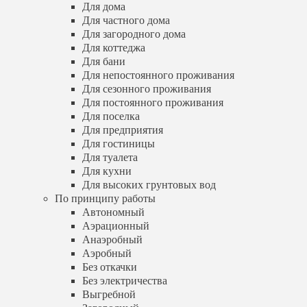
Для сезонного проживания
Для дома
Для постоянного проживания
Для частного дома
Для поселка
Для загородного дома
Для предприятия
Для коттеджа
Для гостиницы
Для бани
Для туалета
Для непостоянного проживания
Для кухни
Для сезонного проживания
Для высоких грунтовых вод
Для постоянного проживания
По принципу работы
Для поселка
Автономный
Аэрационный
Для предприятия
Анаэробный
Для гостиницы
Аэробный
Для туалета
Без откачки
Для кухни
Без электричества
Для высоких грунтовых вод
Выгребной
По принципу работы
Загородный
Автономный
Пластиковый
Аэрационный
Правильный
Анаэробный
Электрический
Энергозависимый
Аэробный
Энергонезависимый
Без откачки
По количеству человек
Без электричества
На 1 человека
Выгребной
На 2 человека