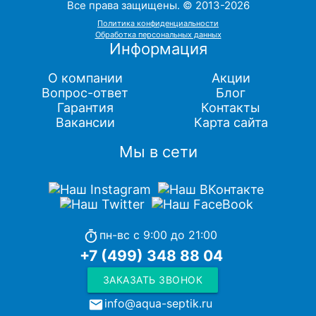
Все права защищены. © 2013-2026
Политика конфиденциальности
Обработка персональных данных
Информация
О компании
Акции
Вопрос-ответ
Блог
Гарантия
Контакты
Вакансии
Карта сайта
Мы в сети
пн-вс с 9:00 до 21:00
timer
+7 (499) 348 88 04
ЗАКАЗАТЬ ЗВОНОК
info@aqua-septik.ru
local_post_office