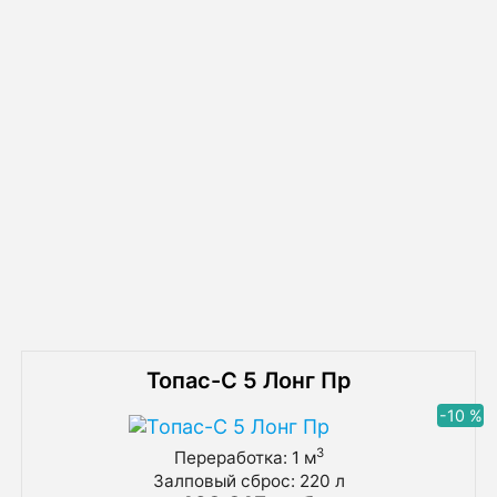
воды в колодец
Схема монтажа септика Евролос Грунт
25 с принудительным отводом
очищенной воды в канаву
Похожие товары
Топас-С 5 Лонг Пр
-10 %
3
Переработка: 1 м
Залповый сброс: 220 л