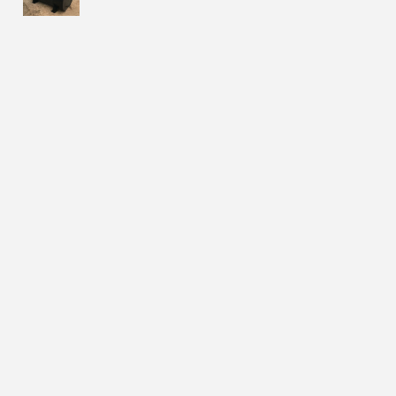
645 050
Цена:
руб.
КУПИТЬ
КОНСУЛЬТАЦИЯ
Бренд:
Евролос Грунт
Количество пользователей:
25 чел.
Производительность:
5 м3/сут.
Залповый сброс:
1500 л.
Размеры (ДхШхВ):
11000 х 1200 х 1700
Вес:
560 кг.
Способ отвода воды:
Самотечный
ДОСТАВКА В ДЕНЬ ЗАКАЗА
МОНТАЖ ЗА 1 ДЕНЬ
ГАРАНТИЯ ПРОИЗВОДИТЕЛЯ