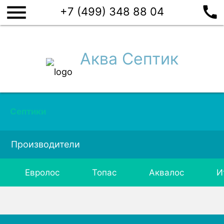
menu
call
+7 (499) 348 88 04
Аква Септик
Септики
Производители
Евролос
Топас
Аквалос
И