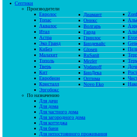
Септики
Производители
Евролос
Zor
Диамант
Топас
Аль
Оникс
Аквалос
Аэр
Волгарь
Итал
Аль
Гарда
Астра
Evos
Гринлос
Эко Гранд
Gene
Биодевайс
КиБез
Пел
Glosen
Малахит
Тер
RuSanit
Тополь
Тер
Mezler
Тверь
Доч
Vodanoff
Кит
Рос
БиоДека
Евробион
Чис
Оптима
Кристалл
Нак
Novo Eko
Эргобокс
По назначению
Для дачи
Для дома
Для частного дома
Для загородного дома
Для коттеджа
Для бани
Для непостоянного проживания