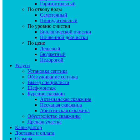
Горизонтальный
По отводу воды
Самотечный
Принудительный
По уровню очистки
Биологической очистки
Почвенной доочистки
По цене
Дешевый
Бюджетный
Недорогой
Услуги
Установка септика
Обслуживание септика
Выезд специалиста
Шеф-монтаж
Бурение скважин
Артезианская скважина
Песчаная скважина
Абиссинская скважина
Обустройство скважины
Дренаж участка
Калькулятор
Доставка и оплата
Отзывы