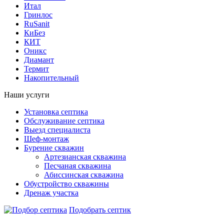
Итал
Гринлос
RuSanit
КиБез
КИТ
Оникс
Диамант
Термит
Накопительный
Наши услуги
Установка септика
Обслуживание септика
Выезд специалиста
Шеф-монтаж
Бурение скважин
Артезианская скважина
Песчаная скважина
Абиссинская скважина
Обустройство скважины
Дренаж участка
Подобрать септик