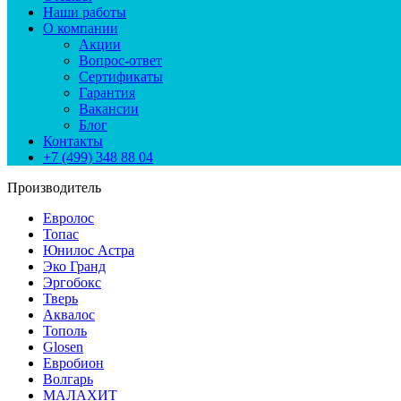
Наши работы
О компании
Акции
Вопрос-ответ
Сертификаты
Гарантия
Вакансии
Блог
Контакты
+7 (499) 348 88 04
Производитель
Евролос
Топас
Юнилос Астра
Эко Гранд
Эргобокс
Тверь
Аквалос
Тополь
Glosen
Евробион
Волгарь
МАЛАХИТ