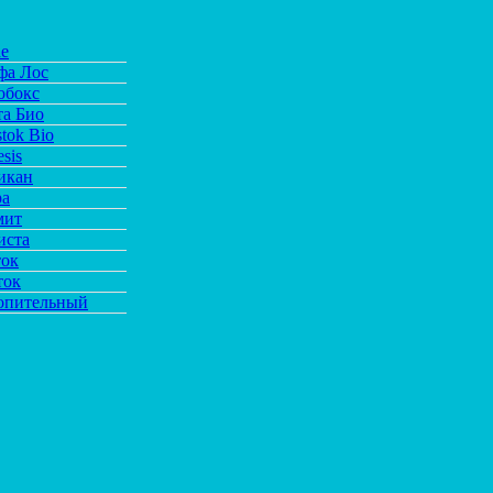
de
фа Лос
обокс
та Био
tok Bio
sis
икан
ра
мит
иста
ток
ток
опительный