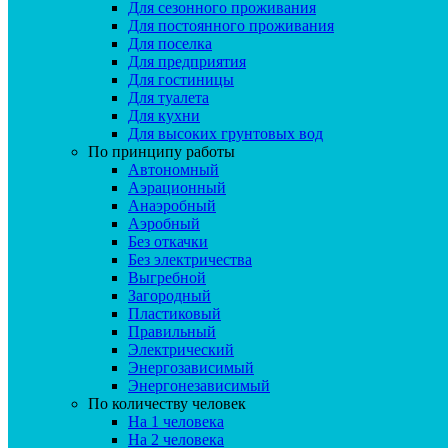
Для сезонного проживания
Для постоянного проживания
Для поселка
Для предприятия
Для гостиницы
Для туалета
Для кухни
Для высоких грунтовых вод
По принципу работы
Автономный
Аэрационный
Анаэробный
Аэробный
Без откачки
Без электричества
Выгребной
Загородный
Пластиковый
Правильный
Электрический
Энергозависимый
Энергонезависимый
По количеству человек
На 1 человека
На 2 человека