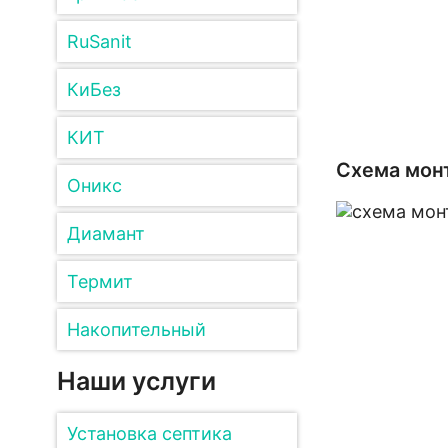
RuSanit
КиБез
КИТ
Схема мон
Оникс
Диамант
Термит
Накопительный
Наши услуги
Установка септика