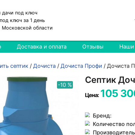
я дачи под ключ
под ключ за 1 день
и Московской области
р
Доставка и оплата
Отзывы
Наши
ить септик
/
Дочиста
/
Дочиста Профи
/
Дочиста П
Септик Доч
-10 %
105 30
Цена:
Бренд:
Количество по
Производитель