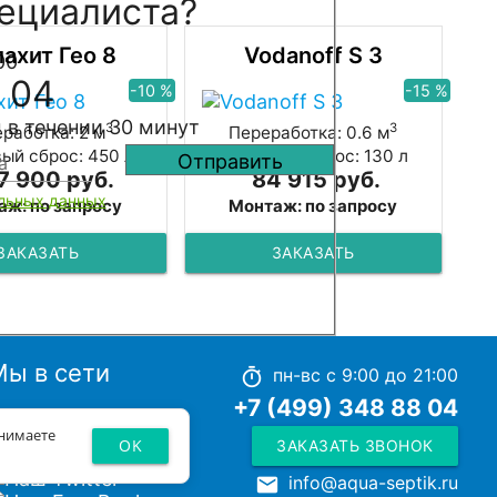
ециалиста?
ахит Гео 8
Vodanoff S 3
00
 04
-10 %
-15 %
 в течении 30 минут
3
3
работка: 2 м
Переработка: 0.6 м
ый сброс: 450 л
Залповый сброс: 130 л
7 900 руб.
84 915 руб.
льных данных
аж: по запросу
Монтаж: по запросу
ЗАКАЗАТЬ
ЗАКАЗАТЬ
Мы в сети
пн-вс с 9:00 до 21:00
timer
+7 (499) 348 88 04
инимаете
OK
ЗАКАЗАТЬ ЗВОНОК
info@aqua-septik.ru
local_post_office