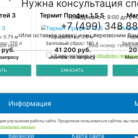
Нужна консультация сп
тей 3
Термит Профи+ 1.5 S
Мал
Ежедневно с 9:00 до 21:
+7 (499) 348 88
Или оставьте заявку и мы перезвоним Вам
3
3
: 0.75 м
Переработка: 0.6 м
Пере
ос: 170 л
Залповый сброс: 180 л
Залпов
 руб.
41 200 руб.
20
Я даю согласие на
обработку персона
 запросу
Монтаж: по запросу
Монт
АТЬ
ЗАКАЗАТЬ
Информация
О компании
Акции
 для улучшения работы сайта. Продолжая пользоваться сайтом, вы пр
Вопрос-ответ
Блог
сональных данных
.
Гарантия
Контакты
Вакансии
Карта сайта