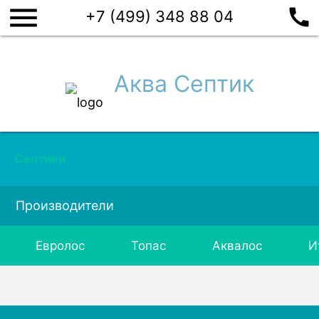
menu
call
+7 (499) 348 88 04
Аква Септик
Септики
Производители
Евролос
Топас
Аквалос
И