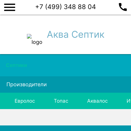
menu
call
+7 (499) 348 88 04
Аква Септик
Септики
Производители
Евролос
Топас
Аквалос
И