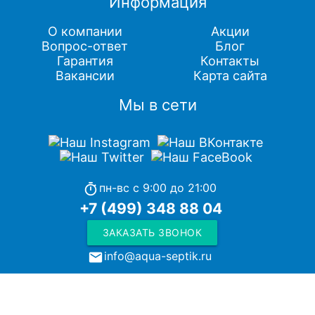
Информация
О компании
Акции
Вопрос-ответ
Блог
Гарантия
Контакты
Вакансии
Карта сайта
Мы в сети
пн-вс с 9:00 до 21:00
timer
+7 (499) 348 88 04
ЗАКАЗАТЬ ЗВОНОК
info@aqua-septik.ru
local_post_office