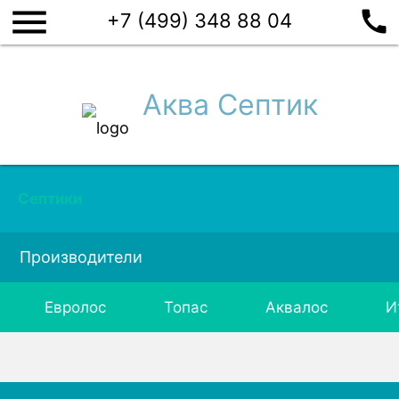
menu
call
+7 (499) 348 88 04
Аква Септик
Септики
Производители
Евролос
Топас
Аквалос
И