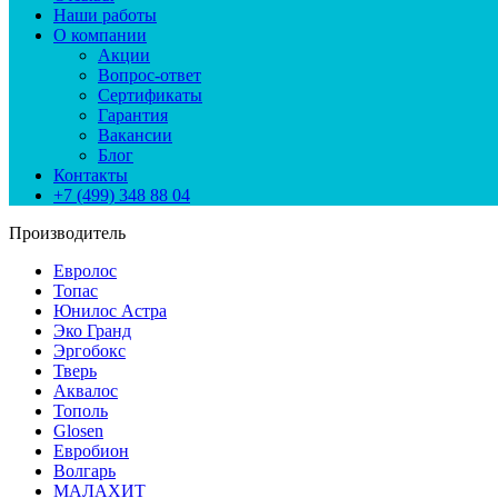
Наши работы
О компании
Акции
Вопрос-ответ
Сертификаты
Гарантия
Вакансии
Блог
Контакты
+7 (499) 348 88 04
Производитель
Евролос
Топас
Юнилос Астра
Эко Гранд
Эргобокс
Тверь
Аквалос
Тополь
Glosen
Евробион
Волгарь
МАЛАХИТ