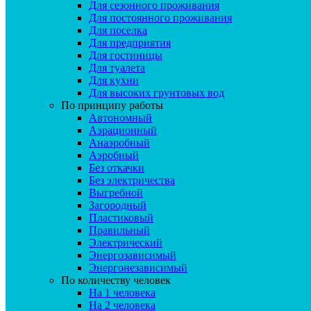
Для сезонного проживания
Для постоянного проживания
Для поселка
Для предприятия
Для гостиницы
Для туалета
Для кухни
Для высоких грунтовых вод
По принципу работы
Автономный
Аэрационный
Анаэробный
Аэробный
Без откачки
Без электричества
Выгребной
Загородный
Пластиковый
Правильный
Электрический
Энергозависимый
Энергонезависимый
По количеству человек
На 1 человека
На 2 человека