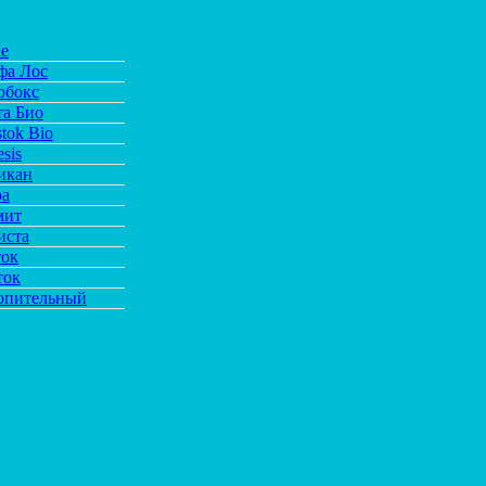
de
фа Лос
обокс
та Био
tok Bio
sis
икан
ра
мит
иста
ток
ток
опительный