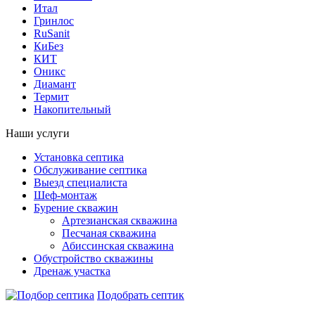
Итал
Гринлос
RuSanit
КиБез
КИТ
Оникс
Диамант
Термит
Накопительный
Наши услуги
Установка септика
Обслуживание септика
Выезд специалиста
Шеф-монтаж
Бурение скважин
Артезианская скважина
Песчаная скважина
Абиссинская скважина
Обустройство скважины
Дренаж участка
Подобрать септик