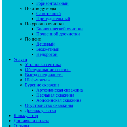
Горизонтальный
По отводу воды
Самотечный
Принудительный
По уровню очистки
Биологической очистки
Почвенной доочистки
По цене
Дешевый
Бюджетный
Недорогой
Услуги
Установка септика
Обслуживание септика
Выезд специалиста
Шеф-монтаж
Бурение скважин
Артезианская скважина
Песчаная скважина
Абиссинская скважина
Обустройство скважины
Дренаж участка
Калькулятор
Доставка и оплата
Отзывы