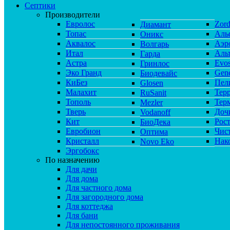
Септики
Производители
Евролос
Zor
Диамант
Топас
Аль
Оникс
Аквалос
Аэр
Волгарь
Итал
Аль
Гарда
Астра
Evos
Гринлос
Эко Гранд
Gene
Биодевайс
КиБез
Пел
Glosen
Малахит
Тер
RuSanit
Тополь
Тер
Mezler
Тверь
Доч
Vodanoff
Кит
Рос
БиоДека
Евробион
Чис
Оптима
Кристалл
Нак
Novo Eko
Эргобокс
По назначению
Для дачи
Для дома
Для частного дома
Для загородного дома
Для коттеджа
Для бани
Для непостоянного проживания