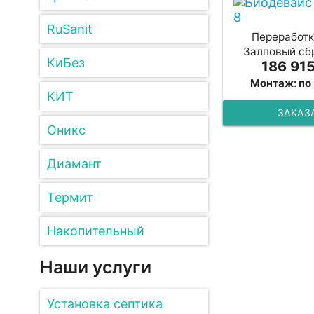
RuSanit
Переработка
Залповый сбр
КиБез
186 915
Монтаж: по
КИТ
ЗАКАЗ
Оникс
Диамант
Термит
Накопительный
Наши услуги
Установка септика