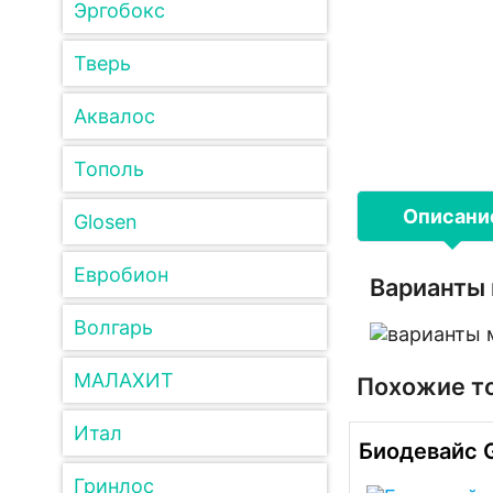
Эргобокс
Тверь
Аквалос
Тополь
Описани
Glosen
Евробион
Варианты 
Волгарь
МАЛАХИТ
Похожие т
Итал
Биодевайс G
Гринлос