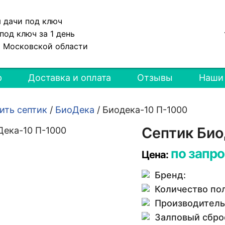
я дачи под ключ
под ключ за 1 день
и Московской области
р
Доставка и оплата
Отзывы
Наши
ить септик
/
БиоДека
/
Биодека-10 П-1000
Септик Био
по запро
Цена:
Бренд:
Количество по
Производитель
Залповый сбро