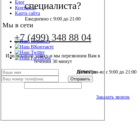
Блог
специалиста?
Контакты
Карта сайта
Ежедневно с 9:00 до 21:00
Мы в сети
+7 (499) 348 88 04
Или оставьте заявку и мы перезвоним Вам в
течении 30 минут
timer
Допинфо
пн-вс с 9:00 до 21:00
+7 (499) 348 88 04
Заказать звонок
local_post_office
info@aqua-septik.ru