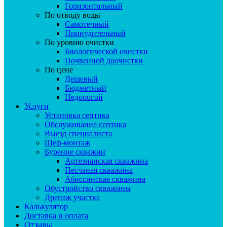
Горизонтальный
По отводу воды
Самотечный
Принудительный
По уровню очистки
Биологической очистки
Почвенной доочистки
По цене
Дешевый
Бюджетный
Недорогой
Услуги
Установка септика
Обслуживание септика
Выезд специалиста
Шеф-монтаж
Бурение скважин
Артезианская скважина
Песчаная скважина
Абиссинская скважина
Обустройство скважины
Дренаж участка
Калькулятор
Доставка и оплата
Отзывы