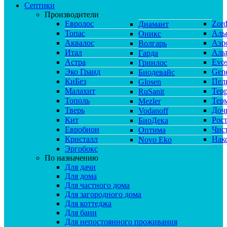
Септики
Производители
Евролос
Zor
Диамант
Топас
Аль
Оникс
Аквалос
Аэр
Волгарь
Итал
Аль
Гарда
Астра
Evos
Гринлос
Эко Гранд
Gene
Биодевайс
КиБез
Пел
Glosen
Малахит
Тер
RuSanit
Тополь
Тер
Mezler
Тверь
Доч
Vodanoff
Кит
Рос
БиоДека
Евробион
Чис
Оптима
Кристалл
Нак
Novo Eko
Эргобокс
По назначению
Для дачи
Для дома
Для частного дома
Для загородного дома
Для коттеджа
Для бани
Для непостоянного проживания