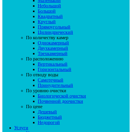
Маленький
Небольшой
Большой
Квадратный
Круглый
Прямоугольный
Цилиндрический
По количеству камер
Однокамерный
Двухкамерный
Трехкамерный
По расположению
Вертикальный
Горизонтальный
По отводу воды
Самотечный
Принудительный
По уровню очистки
Биологической очистки
Почвенной доочистки
По цене
Дешевый
Бюджетный
Недорогой
Услуги