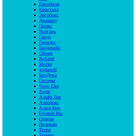
Евробион
Кристалл
Эргобокс
Диамант
Оникс
Волгарь
Гарда
Гринлос
Биодевайс
Glosen
RuSanit
Mezler
Vodanoff
БиоДека
Оптима
Novo Eko
Zorde
Альфа Лос
Аэробокс
Альта Био
Evostok Bio
Genesis
Пеликан
Терра
Термит