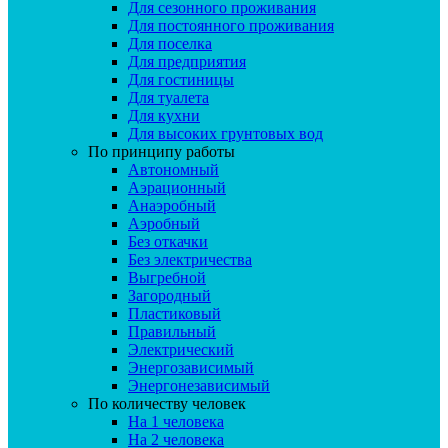
Для сезонного проживания
Для постоянного проживания
Для поселка
Для предприятия
Для гостиницы
Для туалета
Для кухни
Для высоких грунтовых вод
По принципу работы
Автономный
Аэрационный
Анаэробный
Аэробный
Без откачки
Без электричества
Выгребной
Загородный
Пластиковый
Правильный
Электрический
Энергозависимый
Энергонезависимый
По количеству человек
На 1 человека
На 2 человека