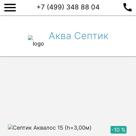
menu
call
Септики
+7 (499) 348 88 04
Производители
Евролос
Топас
Аквалос
И
Аква Септик
ПОДОБРАТЬ СЕПТИК
Главная
/
Купить септик
/
Аквалос
/
Аквалос 15 (h=3,00м)
Септик Аквалос 15
(h=3,00м)
-10 %