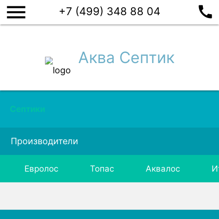
menu
call
+7 (499) 348 88 04
Аква Септик
Септики
Производители
Евролос
Топас
Аквалос
И