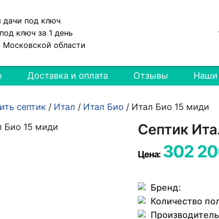
я дачи под ключ
под ключ за 1 день
и Московской области
р
Доставка и оплата
Отзывы
Наши
ить септик
/
Итал
/
Итал Био
/
Итал Био 15 миди
Септик Ита
302 20
Цена:
Бренд:
Количество по
Производитель