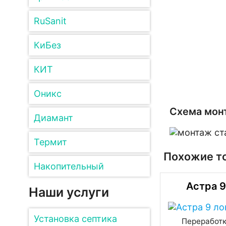
RuSanit
КиБез
КИТ
Оникс
Схема мон
Диамант
Термит
Похожие т
Накопительный
Астра 9
Наши услуги
Установка септика
Переработка