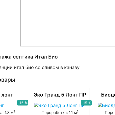
тажа септика Итал Био
овары
 лонг
Эко Гранд 5 Лонг ПР
Биод
-15 %
-15 %
3
3
: 1.8 м
Переработка: 1.1 м
Перер