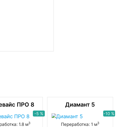
евайс ПРО 8
Диамант 5
-5 %
-10 %
3
3
аботка: 1.8 м
Переработка: 1 м