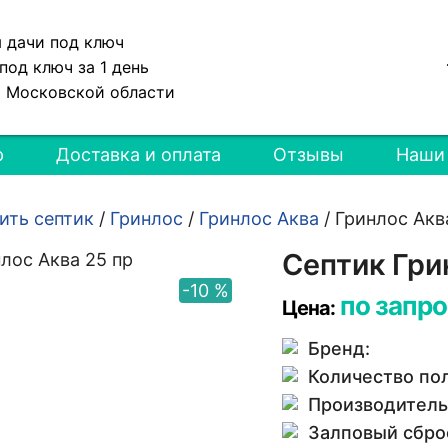
я дачи под ключ
под ключ за 1 день
и Московской области
р
Доставка и оплата
Отзывы
Наши
ить септик
/
Гринлос
/
Гринлос Аква
/
Гринлос Акв
Септик Гри
-10 %
по запро
Цена:
Бренд:
Количество по
Производитель
Залповый сбро