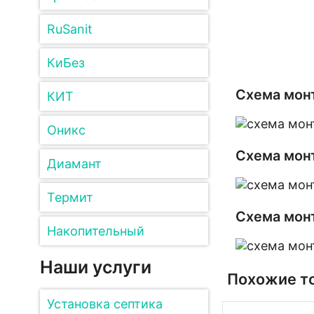
RuSanit
КиБез
Схема мон
КИТ
Оникс
Схема монт
Диамант
Термит
Схема монт
Накопительный
Наши услуги
Похожие т
Установка септика