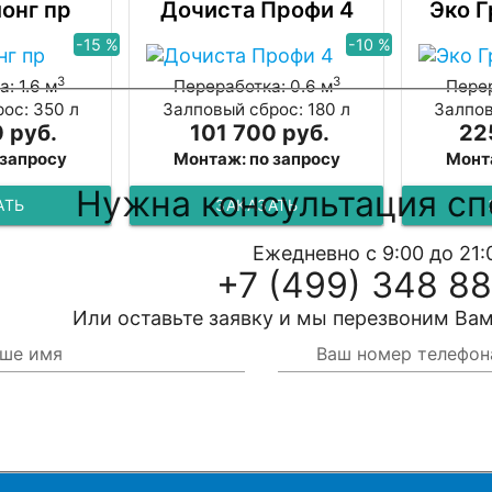
лонг пр
Дочиста Профи 4
Эко Г
-15 %
-10 %
3
3
: 1.6 м
Переработка: 0.6 м
Перер
ос: 350 л
Залповый сброс: 180 л
Залпов
 руб.
101 700 руб.
22
 запросу
Монтаж: по запросу
Монт
Нужна консультация сп
АТЬ
ЗАКАЗАТЬ
Ежедневно с 9:00 до 21:
+7 (499) 348 88
Или оставьте заявку и мы перезвоним Вам