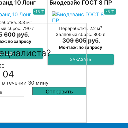
ранд 10 Лонг
Биодевайс ГОСТ 8 ПР
-15 %
-5 %
3
аботка: 3.3 м
3
ый сброс: 790 л
Переработка: 2.2 м
5 600 руб.
Залповый сброс: 800 л
309 605 руб.
аж: по запросу
Монтаж: по запросу
ециалиста?
ЗАКАЗАТЬ
ЗАКАЗАТЬ
00
 04
 в течении 30 минут