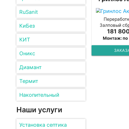
RuSanit
Переработка
Залповый сбр
КиБез
181 800
Монтаж: по
КИТ
ЗАКАЗ
Оникс
Диамант
Термит
Накопительный
Наши услуги
Установка септика