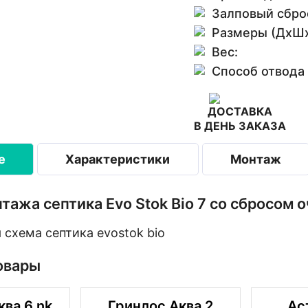
Залповый сбро
Размеры (ДхШх
Вес:
Способ отвода
ДОСТАВКА
В ДЕНЬ ЗАКАЗА
е
Характеристики
Монтаж
тажа септика Evo Stok Bio 7 со сбросом
овары
ква 6 nk
Гринлос Аква 2
Ас