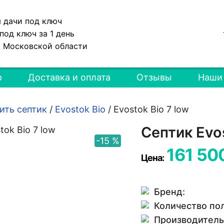
я дачи под ключ
под ключ за 1 день
и Московской области
р
Доставка и оплата
Отзывы
Наши
ить септик
/
Evostok Bio
/
Evostok Bio 7 low
Септик Evos
-15 %
161 50
Цена:
Бренд:
Количество по
Производитель