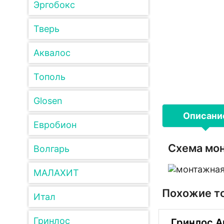
Эргобокс
Тверь
Аквалос
Тополь
Glosen
Описани
Евробион
Схема мон
Волгарь
МАЛАХИТ
Похожие т
Итал
Гринлос
Гринлос А