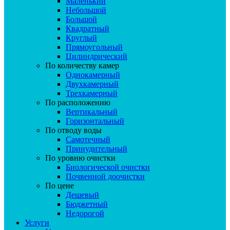
Маленький
Небольшой
Большой
Квадратный
Круглый
Прямоугольный
Цилиндрический
По количеству камер
Однокамерный
Двухкамерный
Трехкамерный
По расположению
Вертикальный
Горизонтальный
По отводу воды
Самотечный
Принудительный
По уровню очистки
Биологической очистки
Почвенной доочистки
По цене
Дешевый
Бюджетный
Недорогой
Услуги