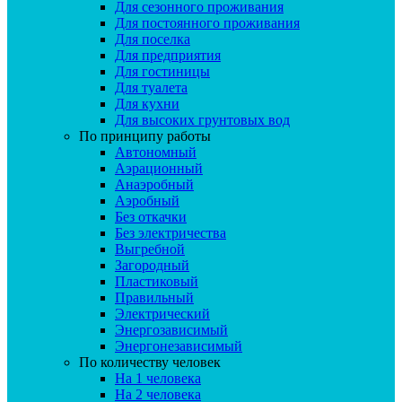
Для сезонного проживания
Для постоянного проживания
Для поселка
Для предприятия
Для гостиницы
Для туалета
Для кухни
Для высоких грунтовых вод
По принципу работы
Автономный
Аэрационный
Анаэробный
Аэробный
Без откачки
Без электричества
Выгребной
Загородный
Пластиковый
Правильный
Электрический
Энергозависимый
Энергонезависимый
По количеству человек
На 1 человека
На 2 человека