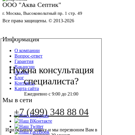
ООО "Аква Септик"
г. Москва, Высоковольтный пр. 1 стр. 49
Все права защищены. © 2013-2026
Политика конфиденциальности
Обработка персональных данных
Информация
О компании
Вопрос-ответ
Гарантия
Вакансии
Нужна консультация
Акции
Блог
специалиста?
Контакты
Карта сайта
Ежедневно с 9:00 до 21:00
Мы в сети
+7 (499) 348 88 04
Или оставьте заявку и мы перезвоним Вам в