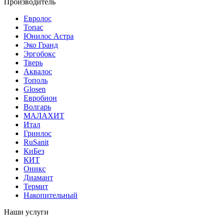
Производитель
Евролос
Топас
Юнилос Астра
Эко Гранд
Эргобокс
Тверь
Аквалос
Тополь
Glosen
Евробион
Волгарь
МАЛАХИТ
Итал
Гринлос
RuSanit
КиБез
КИТ
Оникс
Диамант
Термит
Накопительный
Наши услуги