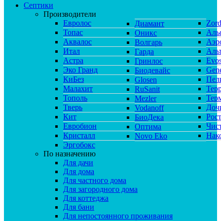
Септики
Производители
Евролос
Zor
Диамант
Топас
Аль
Оникс
Аквалос
Аэр
Волгарь
Итал
Аль
Гарда
Астра
Evos
Гринлос
Эко Гранд
Gene
Биодевайс
КиБез
Пел
Glosen
Малахит
Тер
RuSanit
Тополь
Тер
Mezler
Тверь
Доч
Vodanoff
Кит
Рос
БиоДека
Евробион
Чис
Оптима
Кристалл
Нак
Novo Eko
Эргобокс
По назначению
Для дачи
Для дома
Для частного дома
Для загородного дома
Для коттеджа
Для бани
Для непостоянного проживания