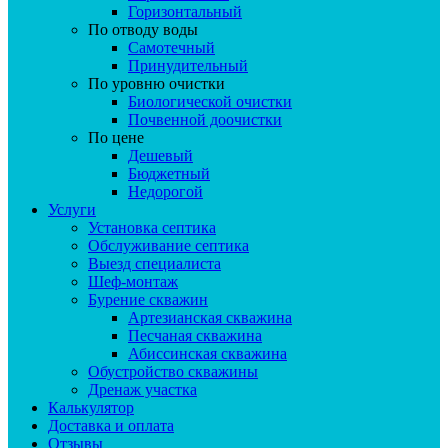
Горизонтальный
По отводу воды
Самотечный
Принудительный
По уровню очистки
Биологической очистки
Почвенной доочистки
По цене
Дешевый
Бюджетный
Недорогой
Услуги
Установка септика
Обслуживание септика
Выезд специалиста
Шеф-монтаж
Бурение скважин
Артезианская скважина
Песчаная скважина
Абиссинская скважина
Обустройство скважины
Дренаж участка
Калькулятор
Доставка и оплата
Отзывы