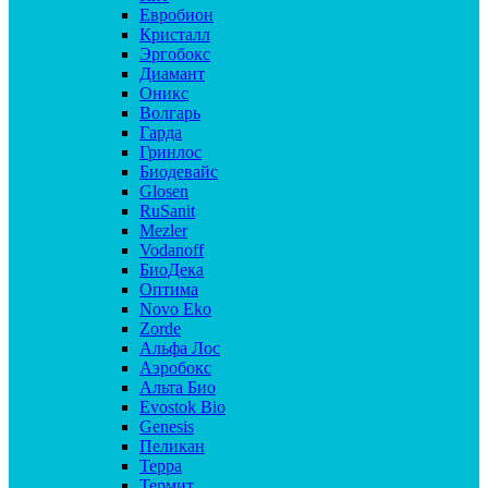
Евробион
Кристалл
Эргобокс
Диамант
Оникс
Волгарь
Гарда
Гринлос
Биодевайс
Glosen
RuSanit
Mezler
Vodanoff
БиоДека
Оптима
Novo Eko
Zorde
Альфа Лос
Аэробокс
Альта Био
Evostok Bio
Genesis
Пеликан
Терра
Термит